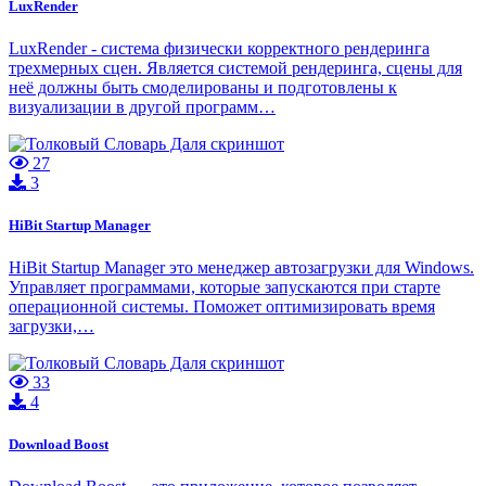
LuxRender
LuxRender - система физически корректного рендеринга
трехмерных сцен. Является системой рендеринга, сцены для
неё должны быть смоделированы и подготовлены к
визуализации в другой программ…
27
3
HiBit Startup Manager
HiBit Startup Manager это менеджер автозагрузки для Windows.
Управляет программами, которые запускаются при старте
операционной системы. Поможет оптимизировать время
загрузки,…
33
4
Download Boost