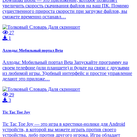
Download Boost — это приложение, которое позволяет
увеличить скорость скачивания файлов на ваш ПК. Помимо
существенного прироста скорости при загрузке файлов, вы
сможете временно останавл…
27
1
Аллоды: Мобильный портал Beta
Аллоды: Мобильный портал Beta Запускайте программу на
своем телефоне (или планшете) и будьте на связи с друзьями
из любимой игры. Удобный интерфейс и простое управление
делают это приложе…
29
3
Tic Tac Toe Joy
Tic Tac Toe Joy — это игра в крестики-нолики для Android
устройств, в которой вы можете играть против своего
устройства, либо против другого игрока. Игра обладает