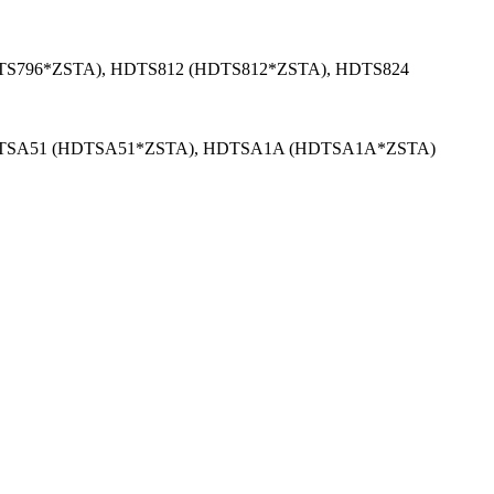
DTS796*ZSTA), HDTS812 (HDTS812*ZSTA), HDTS824
DTSA51 (HDTSA51*ZSTA), HDTSA1A (HDTSA1A*ZSTA)