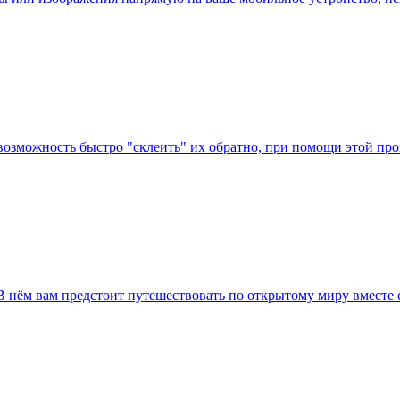
те возможность быстро "склеить" их обратно, при помощи этой п
 В нём вам предстоит путешествовать по открытому миру вместе