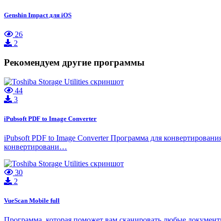
Genshin Impact для iOS
26
2
Рекомендуем другие программы
44
3
iPubsoft PDF to Image Converter
iPubsoft PDF to Image Converter Программа для конвертиров
конвертировани…
30
2
VueScan Mobile full
Программа, которая поможет вам сканировать любые документ