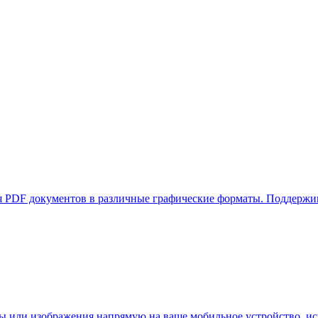
ания PDF документов в различные графические форматы. Поддерж
ы или изображения напрямую на ваше мобильное устройство, исп