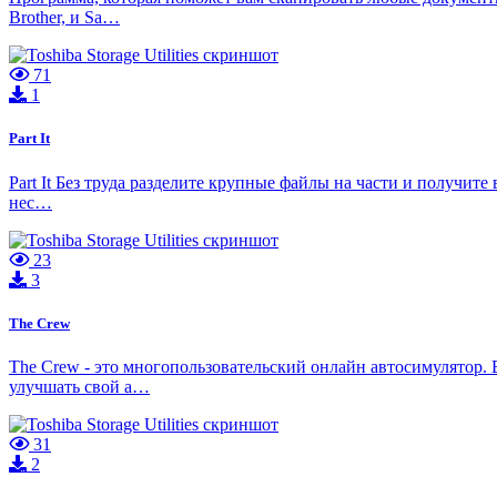
Brother, и Sa…
71
1
Part It
Part It Без труда разделите крупные файлы на части и получи
нес…
23
3
The Crew
The Crew - это многопользовательский онлайн автосимулятор.
улучшать свой а…
31
2