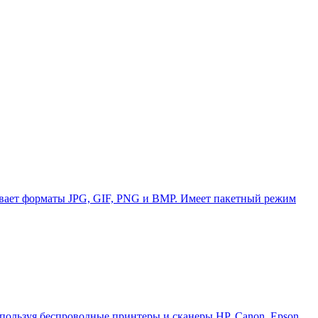
ивает форматы JPG, GIF, PNG и BMP. Имеет пакетный режим
ользуя беспроводные принтеры и сканеры HP, Canon, Epson,