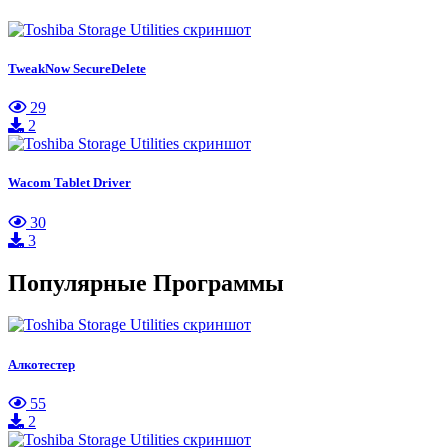
TweakNow SecureDelete
29
2
Wacom Tablet Driver
30
3
Популярные Программы
Алкотестер
55
2