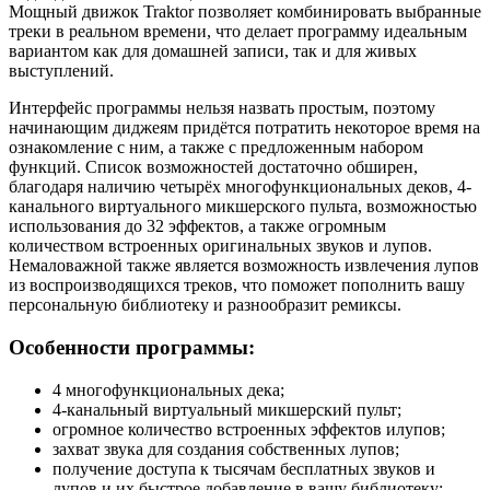
Мощный движок Traktor позволяет комбинировать выбранные
треки в реальном времени, что делает программу идеальным
вариантом как для домашней записи, так и для живых
выступлений.
Интерфейс программы нельзя назвать простым, поэтому
начинающим диджеям придётся потратить некоторое время на
ознакомление с ним, а также с предложенным набором
функций. Список возможностей достаточно обширен,
благодаря наличию четырёх многофункциональных деков, 4-
канального виртуального микшерского пульта, возможностью
использования до 32 эффектов, а также огромным
количеством встроенных оригинальных звуков и лупов.
Немаловажной также является возможность извлечения лупов
из воспроизводящихся треков, что поможет пополнить вашу
персональную библиотеку и разнообразит ремиксы.
Особенности программы:
4 многофункциональных дека;
4-канальный виртуальный микшерский пульт;
огромное количество встроенных эффектов илупов;
захват звука для создания собственных лупов;
получение доступа к тысячам бесплатных звуков и
лупов и их быстрое добавление в вашу библиотеку;