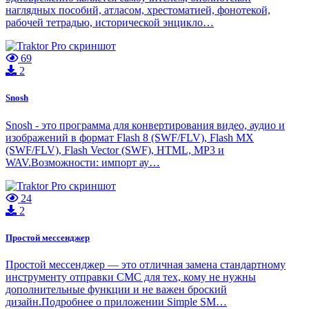
наглядных пособий, атласом, хрестоматией, фонотекой,
рабочей тетрадью, исторической энцикло…
69
2
Snosh
Snosh - это программа для конвертирования видео, аудио и
изображений в формат Flash 8 (SWF/FLV), Flash MX
(SWF/FLV), Flash Vector (SWF), HTML, MP3 и
WAV.Возможности: импорт ау…
24
2
Простой мессенджер
Простой мессенджер — это отличная замена стандартному
инструменту отправки СМС для тех, кому не нужны
дополнительные функции и не важен броский
дизайн.Подробнее о приложении Simple SM…