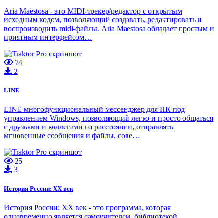
Aria Maestosa - это MIDI-трекер/редактор с открытым
исходным кодом, позволяющий создавать, редактировать и
воспроизводить midi-файлы. Aria Maestosa обладает простым и
приятным интерфейсом…
74
2
LINE
LINE многофункциональный мессенджер для ПК под
управлением Windows, позволяющий легко и просто общаться
с друзьями и коллегами на расстоянии, отправлять
мгновенные сообщения и файлы, сове…
25
3
История России: XX век
История России: XX век - это программа, которая
одновременно является самоучителем, библиотекой