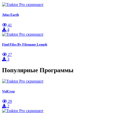
Atlas Earth
41
4
Find Files By Filename Length
27
3
Популярные Программы
VidCrop
29
2