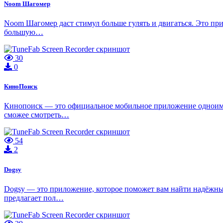
Noom Шагомер
Noom Шагомер даст стимул больше гулять и двигаться. Это при
большую…
30
0
КиноПоиск
Кинопоиск — это официальное мобильное приложение одноимен
сможее смотреть…
54
2
Dogsy
Dogsy — это приложение, которое поможет вам найти надёжных
предлагает пол…