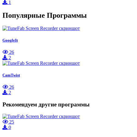
1
Популярные Программы
GoogleIt
26
2
CamTwist
26
2
Рекомендуем другие программы
25
0