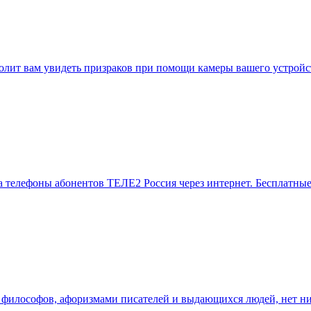
зволит вам увидеть призраков при помощи камеры вашего устрой
 телефоны абонентов ТЕЛЕ2 Россия через интернет. Бесплатные
илософов, афоризмами писателей и выдающихся людей, нет ни к