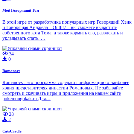
Мой Говорящий Том
В этой игре от разработчика популярных игр Говорящий Хэнк
и Говорящая Анджела – Outfit7 – вы сможете вырастить
собственного кота Тома, а также кормить его, развлекать и
укладывать спать. …
34
0
Romanovs
Romanovs - это программа содержит информацию о наиболее
ярких представителях династии Романовых. Не забывайте
смотреть и скачивать игры и приложения на нашем сайте
pokemongokak.ru Для…
28
2
CatsCradle