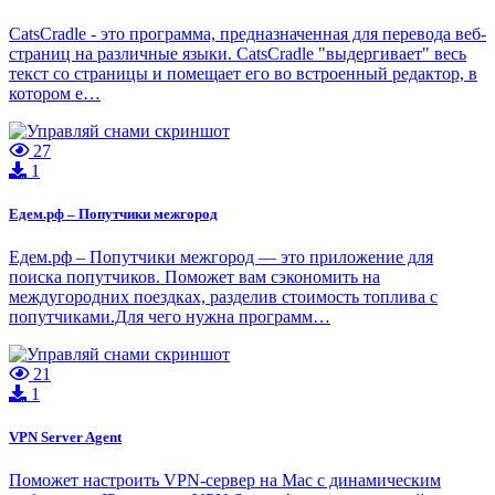
CatsCradle - это программа, предназначенная для перевода веб-
страниц на различные языки. CatsCradle "выдергивает" весь
текст со страницы и помещает его во встроенный редактор, в
котором е…
27
1
Едем.рф – Попутчики межгород
Едем.рф – Попутчики межгород — это приложение для
поиска попутчиков. Поможет вам сэкономить на
междугородних поездках, разделив стоимость топлива с
попутчиками.Для чего нужна программ…
21
1
VPN Server Agent
Поможет настроить VPN-сервер на Mac с динамическим