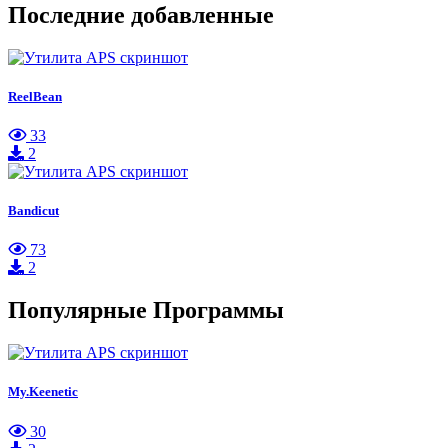
Последние добавленные
ReelBean
33
2
Bandicut
73
2
Популярные Программы
My.Keenetic
30