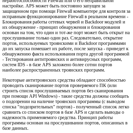
неработоспособности Firewall или о его неправильной
настройке. APS может быть постоянно запущен за
защищенном при помощи Firewall компьютере для контроля за
исправным функционирование Firewall в реальном времени -
Блокирования работы сетевых червей и Backdoor модулей и
их обнаружение - принцип обнаружения и блокирования
основан на том, что один и тот-же порт может быть открыт на
прослушивание только один раз. Следовательно, открытие
портов, используемых троянскими и Backdoor программами
до их запуска помешает их работе, после запуска - приведет к
обнаружению факта использования порта другой программой
- Тестирования антитроянских и антивирусных программ,
систем IDS - в базе APS заложено более сотни портов
наиболее распространенных троянских программ.
Некоторые антитроянских средства обладают способностью
проводить сканирование портов проверяемого ПК (или
строить список прослушиваемых портов без сканирования
при помощи API Windows) - такие средства должны сообщать
о подозрении на наличие троянских программы (с выводом
списка "подозрительных" портов) - полученный список легко
сравнить со списком портов в базе APS и сделать выводы о
надежность применяемого средства. Принцип работы
программы основан на прослушивании портов, описанных в
базе данных.