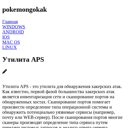
pokemongokak
Главная
WINDOWS
ANDROID
IOS
MAC OS
LINUX
Утилита APS
Утилита APS - это утилита для обнаружения хакерских атак.
Как известно, первой фазой большинства хакерских атак
является инвентаризация сети и сканирование портов на
обнаруженных хостах. Сканирование портов помогает
произвести определение типа операционной системы и
обнаружить потенциально уязвимые сервисы (например,
почту или WEB-сервер). После сканирования портов многие
сканеры производят определение типа сервиса путем
передачи тестовых запросов и анализа ответа сервера.