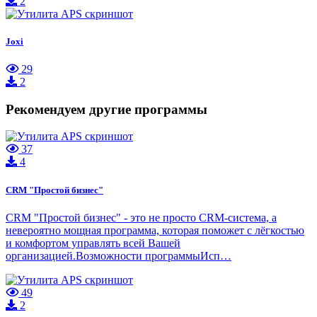
2
Joxi
29
2
Рекомендуем другие программы
37
4
CRM "Простой бизнес"
CRM "Простой бизнес" - это не просто CRM-система, а
невероятно мощная программа, которая поможет с лёгкостью
и комфортом управлять всей Вашей
организацией.Возможности программыИсп…
49
2