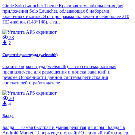
Circle Solo Launcher Theme Красивая тема оформления для
приложения Solo Launcher, обладающая 6 наборами
красочных иконок. Эта программа включает в себя более 210
HD-иконок (148*148), а та…
28
2
Скрипт биржи труда (websmith)
Скрипт биржи труда (websmith)1 - это система, которая
предназначена для размещения и поиска вакансий и
резюме.Особенности данной системы регистрация
соискателей и работодателе…
20
4
Балда
Балда — самая быстрая и умная реализация игры "Балда" в
Android Market. Теперь еще и онлайн!Отличный таймкиллер,