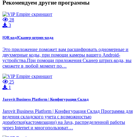
Рекомендуем другие программы
28
3
[QR код]Сканер штрих-кода
Это приложение поможет вам расшифровать одномерные и
двухмерные коды, при помощи камеры вашего Android-
устройства.При помощи приложения Сканер штрих-кода, вы
сможете в любой момент по…
25
1
Jarovit Business Platform | Конфигурация Склад
Jarovit Business Platform | Конфигурация Склад Программа для
ведения складского учета с возможностью
доработки(кастомизации) на Java, распределенной работы
через Internet и многопользоват…