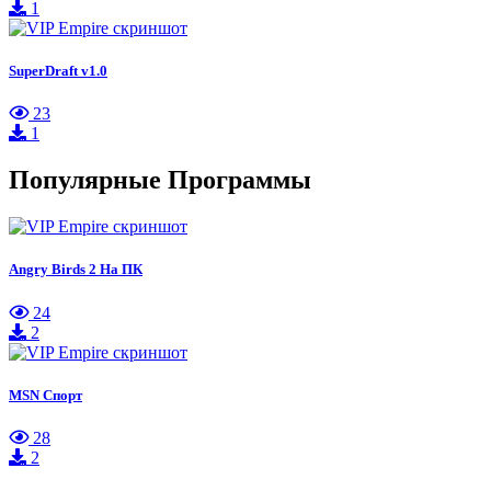
1
SuperDraft v1.0
23
1
Популярные Программы
Angry Birds 2 На ПК
24
2
MSN Спорт
28
2