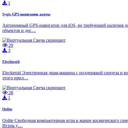
1
Sygic GPS-навигация, карты
Автономный GPS-навигатор для iOS, не требующий наличия до
объектов и дос…
29
3
Elecktroid
Elecktroid Электронная драм-машина с поддержкой синтеза и 
этого прил…
28
1
Oolite
Oolite Свободная компьютерная игра в жанре космического си
Игрок у…