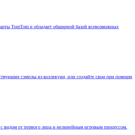
 карты TomTom и обладает обширной базой всевозможных
ествующие сэмплы из коллекуии, или создайте свои при помощи
р с видом от первого лица и нелинейным игровым процессом.