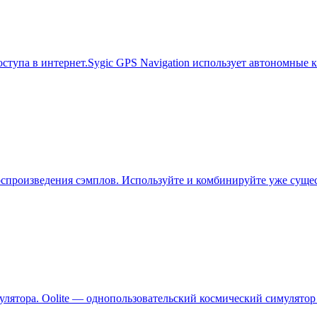
ступа в интернет.Sygic GPS Navigation использует автономные
воспроизведения сэмплов. Используйте и комбинируйте уже сущ
мулятора. Oolite — однопользовательский космический симулято