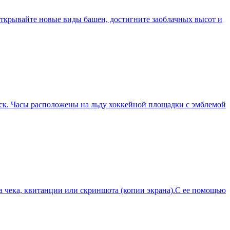
Открывайте новые виды башен, достигните заоблачных высот и
мск. Часы расположены на льду хоккейной площадки с эмблемой
а чека, квитанции или скриншота (копии экрана).С ее помощью