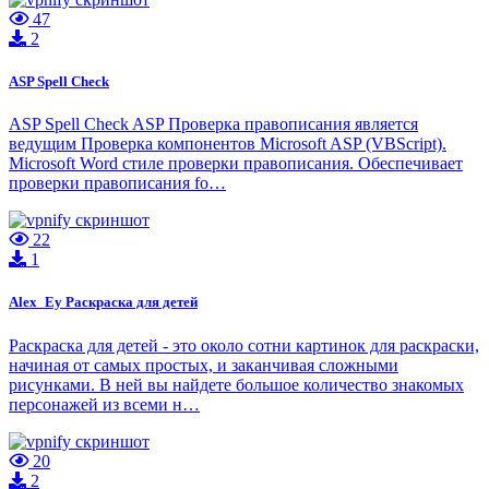
47
2
ASP Spell Check
ASP Spell Check ASP Проверка правописания является
ведущим Проверка компонентов Microsoft ASP (VBScript).
Microsoft Word стиле проверки правописания. Обеспечивает
проверки правописания fo…
22
1
Alex_Ey Раскраска для детей
Раскраска для детей - это около сотни картинок для раскраски,
начиная от самых простых, и заканчивая сложными
рисунками. В ней вы найдете большое количество знакомых
персонажей из всеми н…
20
2