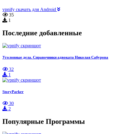
vpnify скачать для Android
35
1
Последние добавленные
Уголовные дела. Справочники адвоката Николая Сабурова
32
1
StoryParker
30
2
Популярные Программы