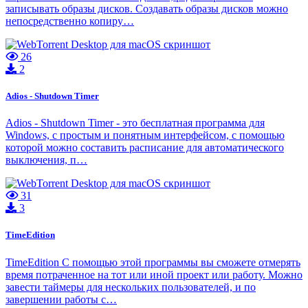
записывать образы дисков. Создавать образы дисков можно
непосредственно копиру…
26
2
Adios - Shutdown Timer
Adios - Shutdown Timer - это бесплатная программа для
Windows, с простым и понятным интерфейсом, с помощью
которой можно составить расписание для автоматического
выключения, п…
31
3
TimeEdition
TimeEdition С помощью этой программы вы сможете отмерять
время потраченное на тот или иной проект или работу. Можно
завести таймеры для нескольких пользователей, и по
завершении работы с…