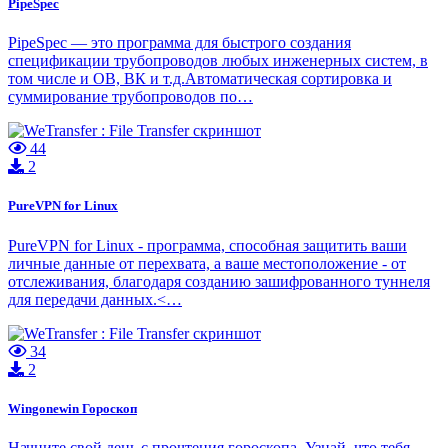
PipeSpec
PipeSpec — это программа для быстрого создания
спецификации трубопроводов любых инженерных систем, в
том числе и ОВ, ВК и т.д.Автоматическая сортировка и
суммирование трубопроводов по…
44
2
PureVPN for Linux
PureVPN for Linux - программа, способная защитить ваши
личные данные от перехвата, а ваше местоположение - от
отслеживания, благодаря созданию зашифрованного туннеля
для передачи данных.<…
34
2
Wingonewin Гороскоп
Начните свой день с прочтения гороскопа. Узнай, что тебя