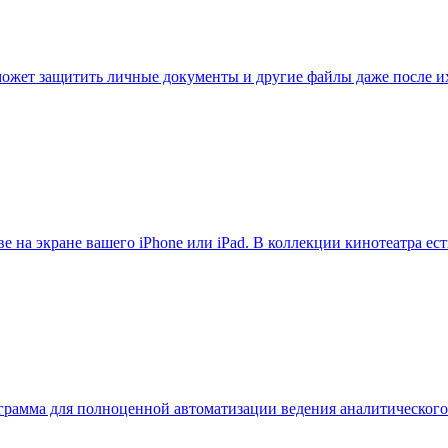
ожет защитить личные документы и другие файлы даже после их 
ве на экране вашего iPhone или iPad. В коллекции кинотеатра ес
программа для полноценной автоматизации ведения аналитическог