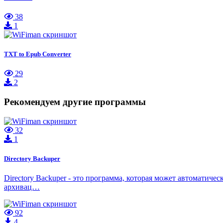
38
1
TXT to Epub Converter
29
2
Рекомендуем другие программы
32
1
Directory Backuper
Directory Backuper - это программа, которая может автоматиче
архивац…
92
4