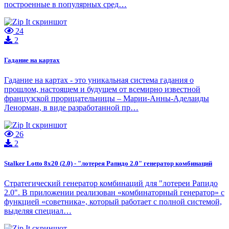
построенные в популярных сред…
24
2
Гадание на картах
Гадание на картах - это уникальная система гадания о
прошлом, настоящем и будущем от всемирно известной
французской прорицательницы – Марии-Анны-Аделаиды
Ленорман, в виде разработанной пр…
26
2
Stalker Lotto 8x20 (2.0) - "лотерея Рапидо 2.0" генератор комбинаций
Стратегический генератор комбинаций для "лотереи Рапидо
2.0". В приложении реализован «комбинаторный генератор» с
функцией «советника», который работает с полной системой,
выделяя специал…