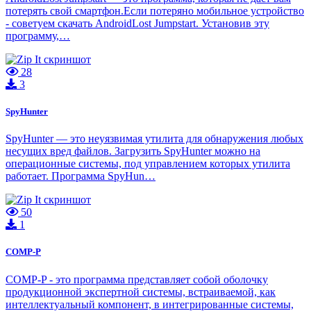
потерять свой смартфон.Если потеряно мобильное устройство
- советуем скачать AndroidLost Jumpstart. Установив эту
программу,…
28
3
SpyHunter
SpyHunter — это неуязвимая утилита для обнаружения любых
несущих вред файлов. Загрузить SpyHunter можно на
операционные системы, под управлением которых утилита
работает. Программа SpyHun…
50
1
COMP-P
COMP-P - это программа представляет собой оболочку
продукционной экспертной системы, встраиваемой, как
интеллектуальный компонент, в интегрированные системы,