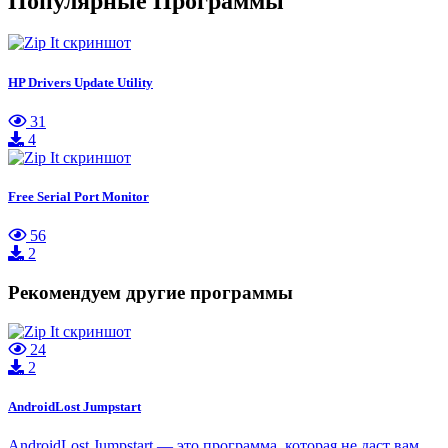
Популярные Программы
HP Drivers Update Utility
31
4
Free Serial Port Monitor
56
2
Рекомендуем другие программы
24
2
AndroidLost Jumpstart
AndroidLost Jumpstart — это программа, которая не даст вам