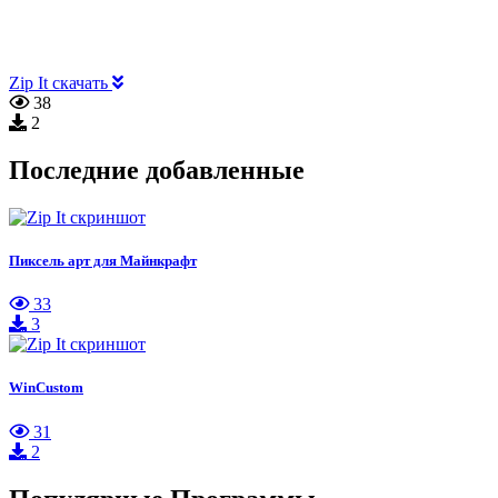
Zip It скачать
38
2
Последние добавленные
Пиксель арт для Майнкрафт
33
3
WinCustom
31
2