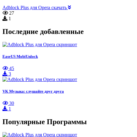
Adblock Plus для Opera скачать
27
1
Последние добавленные
EaseUS MobiUnlock
45
3
VK Музыка: слушайте друг друга
30
1
Популярные Программы