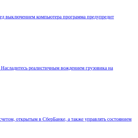
еред выключением компьютера программа предупредит
ю. Насладитесь реалистичным вождением грузовика на
четом, открытым в СберБанке, а также управлять состоянием