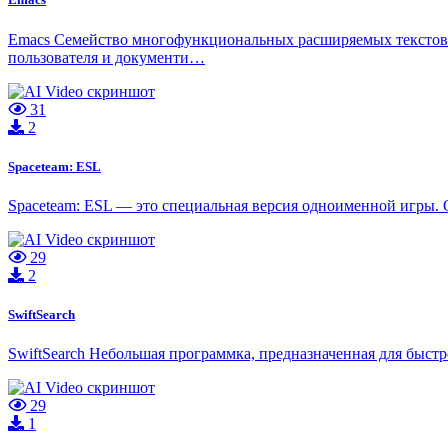
Emacs Cемейство многофункциональных расширяемых текстовых
пользователя и документи…
31
2
Spaceteam: ESL
Spaceteam: ESL — это специальная версия одноименной игры. О
29
2
SwiftSearch
SwiftSearch Небольшая программка, предназначенная для быстр
29
1