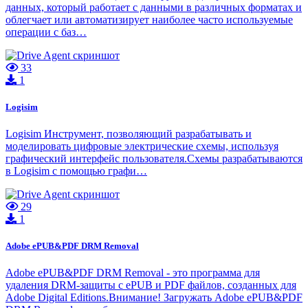
данных, который работает с данными в различных форматах и
облегчает или автоматизирует наиболее часто используемые
операции с баз…
33
1
Logisim
Logisim Инструмент, позволяющий разрабатывать и
моделировать цифровые электрические схемы, используя
графический интерфейс пользователя.Схемы разрабатываются
в Logisim с помощью графи…
29
1
Adobe ePUB&PDF DRM Removal
Adobe ePUB&PDF DRM Removal - это программа для
удаления DRM-защиты с ePUB и PDF файлов, созданных для
Adobe Digital Editions.Внимание! Загружать Adobe ePUB&PDF