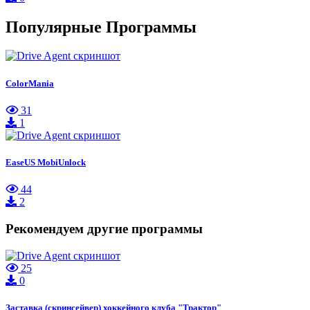
Популярные Программы
ColorMania
31
1
EaseUS MobiUnlock
44
2
Рекомендуем другие программы
25
0
Заставка (скринсейвер) хоккейного клуба "Трактор"