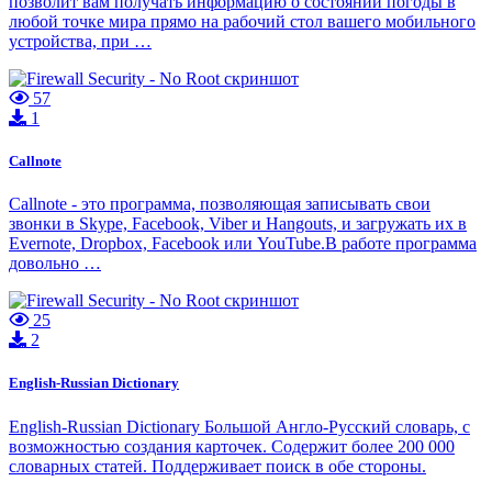
позволит вам получать информацию о состоянии погоды в
любой точке мира прямо на рабочий стол вашего мобильного
устройства, при …
57
1
Callnote
Callnote - это программа, позволяющая записывать свои
звонки в Skype, Facebook, Viber и Hangouts, и загружать их в
Evernote, Dropbox, Facebook или YouTube.В работе программа
довольно …
25
2
English-Russian Dictionary
English-Russian Dictionary Большой Англо-Русский словарь, с
возможностью создания карточек. Содержит более 200 000
словарных статей. Поддерживает поиск в обе стороны.