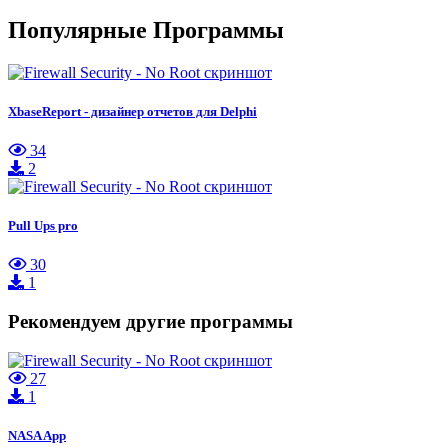
Популярные Программы
XbaseReport - дизайнер отчетов для Delphi
34
2
Pull Ups pro
30
1
Рекомендуем другие программы
27
1
NASA App