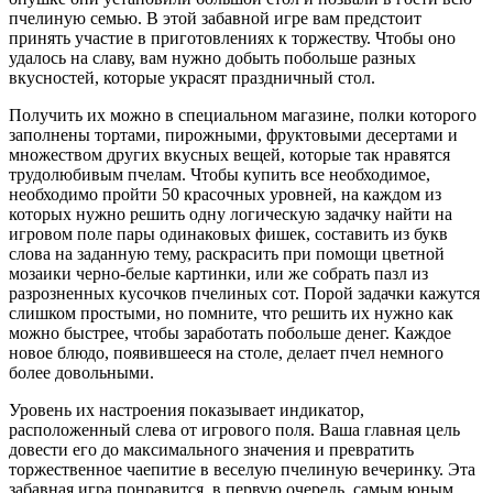
пчелиную семью. В этой забавной игре вам предстоит
принять участие в приготовлениях к торжеству. Чтобы оно
удалось на славу, вам нужно добыть побольше разных
вкусностей, которые украсят праздничный стол.
Получить их можно в специальном магазине, полки которого
заполнены тортами, пирожными, фруктовыми десертами и
множеством других вкусных вещей, которые так нравятся
трудолюбивым пчелам. Чтобы купить все необходимое,
необходимо пройти 50 красочных уровней, на каждом из
которых нужно решить одну логическую задачку найти на
игровом поле пары одинаковых фишек, составить из букв
слова на заданную тему, раскрасить при помощи цветной
мозаики черно-белые картинки, или же собрать пазл из
разрозненных кусочков пчелиных сот. Порой задачки кажутся
слишком простыми, но помните, что решить их нужно как
можно быстрее, чтобы заработать побольше денег. Каждое
новое блюдо, появившееся на столе, делает пчел немного
более довольными.
Уровень их настроения показывает индикатор,
расположенный слева от игрового поля. Ваша главная цель
довести его до максимального значения и превратить
торжественное чаепитие в веселую пчелиную вечеринку. Эта
забавная игра понравится, в первую очередь, самым юным