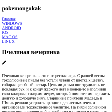
pokemongokak
Главная
WINDOWS
ANDROID
IOS
MAC OS
LINUX
Пчелиная вечеринка
Пчелиная вечеринка - это интересная игра. С ранней весны
трудолюбивые пчелы без устали летали от цветка к цветку,
собирая целебный нектар. Целыми днями они трудились не
покладая рук, и к концу жаркого лета наконец-то наполнили
свои кладовые сладким медом, который поможет им пережить
долгую и холодную зиму. Старинные приятели Медведь и
Шмель решили устроить праздник для лесных пчел, и
организовали торжественное чаепитие. На тихой солнечной
опушке они установили большой стол и позвали в гости всю