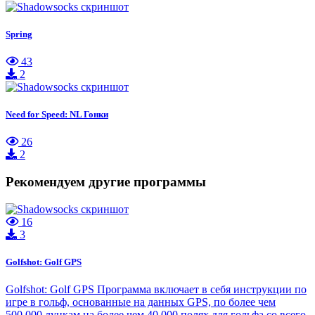
Spring
43
2
Need for Speed: NL Гонки
26
2
Рекомендуем другие программы
16
3
Golfshot: Golf GPS
Golfshot: Golf GPS Программа включает в себя инструкции по
игре в гольф, основанные на данных GPS, по более чем
500,000 лункам на более чем 40,000 полях для гольфа со всего