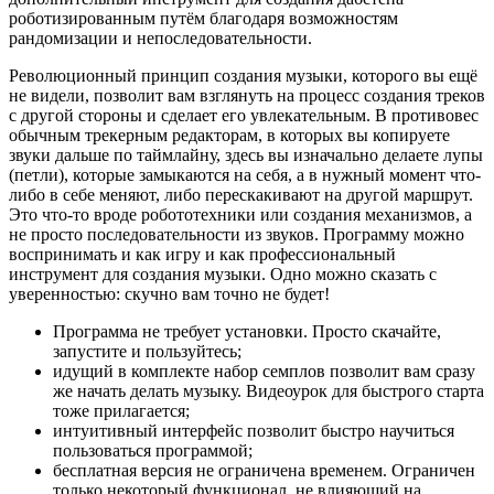
роботизированным путём благодаря возможностям
рандомизации и непоследовательности.
Революционный принцип создания музыки, которого вы ещё
не видели, позволит вам взглянуть на процесс создания треков
с другой стороны и сделает его увлекательным. В противовес
обычным трекерным редакторам, в которых вы копируете
звуки дальше по таймлайну, здесь вы изначально делаете лупы
(петли), которые замыкаются на себя, а в нужный момент что-
либо в себе меняют, либо перескакивают на другой маршрут.
Это что-то вроде робототехники или создания механизмов, а
не просто последовательности из звуков. Программу можно
воспринимать и как игру и как профессиональный
инструмент для создания музыки. Одно можно сказать с
уверенностью: скучно вам точно не будет!
Программа не требует установки. Просто скачайте,
запустите и пользуйтесь;
идущий в комплекте набор семплов позволит вам сразу
же начать делать музыку. Видеоурок для быстрого старта
тоже прилагается;
интуитивный интерфейс позволит быстро научиться
пользоваться программой;
бесплатная версия не ограничена временем. Ограничен
только некоторый функционал, не влияющий на