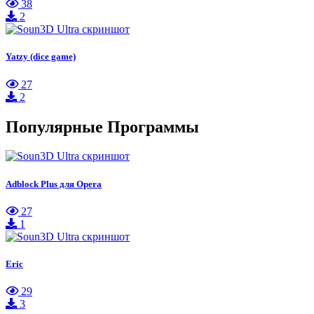
38
2
Yatzy (dice game)
27
2
Популярные Программы
Adblock Plus для Opera
27
1
Eric
29
3