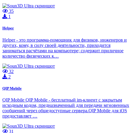
35
1
Helper
Helper - это программа-помощник для физиков, инженеров и
других, кому, в силу своей деятельности, приходится
заниматься расчётами на компьютере; содержит приличное
количество физических к…
32
2
QIP Mobile
QIP Mobile QIP Mobile - бесплатный im-клиент с закрытым
исходным кодом, предназначенный для передачи мгновенных
сообщений через общедоступные сервера.QIP Mobile для iOS
предоставляет …
31