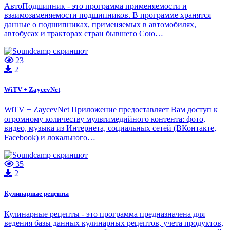
АвтоПодшипник - это программа применяемости и
взаимозаменяемости подшипников. В программе хранятся
данные о подшипниках, применяемых в автомобилях,
автобусах и тракторах стран бывшего Сою…
23
2
WiTV + ZaycevNet
WiTV + ZaycevNet Приложение предоставляет Вам доступ к
огромному количеству мультимедийного контента: фото,
видео, музыка из Интернета, социальных сетей (ВКонтакте,
Facebook) и локального…
35
2
Кулинарные рецепты
Кулинарные рецепты - это программа предназначена для
ведения базы данных кулинарных рецептов, учета продуктов,