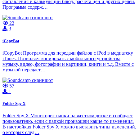
составления и калькуляции блюд, расчета цен и других целей.
Программа содерж…
22
3
iCopyBot
iCopyBot Программа для передачи файлов с iPod в медиатеку
iTunes. Позволяет копировать с мобильного устройства
музыку, видео, фотографии и картинки, книги и т.д. Вместе с
музыкой передает…
57
1
Folder Spy X
Folder Spy X Мониторит папки на жестком диске и сообщает
пользователю, если с папкой произошли какие-то изменения.
В настройках Folder Spy X можно выставить типы изменений,
о которых след…