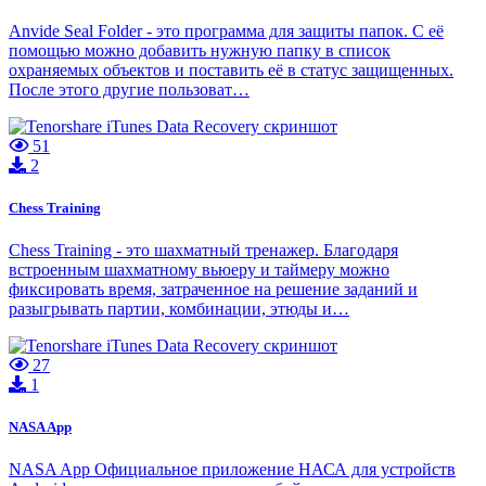
Anvide Seal Folder - это программа для защиты папок. С её
помощью можно добавить нужную папку в список
охраняемых объектов и поставить её в статус защищенных.
После этого другие пользоват…
51
2
Chess Training
Chess Training - это шахматный тренажер. Благодаря
встроенным шахматному вьюеру и таймеру можно
фиксировать время, затраченное на решение заданий и
разыгрывать партии, комбинации, этюды и…
27
1
NASA App
NASA App Официальное приложение НАСА для устройств