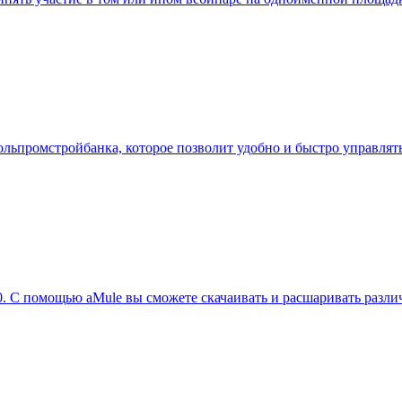
промстройбанка, которое позволит удобно и быстро управлять 
 С помощью aMule вы сможете скачаивать и расшаривать различ