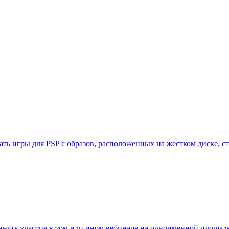
кать игры для PSP с образов, расположенных на жестком диске, 
инять участие в том или ином вебинаре на одноименной площад