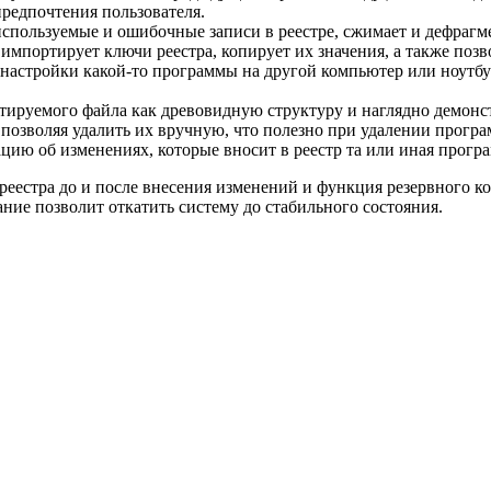
редпочтения пользователя.
используемые и ошибочные записи в реестре, сжимает и дефрагм
импортирует ключи реестра, копирует их значения, а также позво
ти настройки какой-то программы на другой компьютер или ноутб
ируемого файла как древовидную структуру и наглядно демонстр
озволяя удалить их вручную, что полезно при удалении програм
ию об изменениях, которые вносит в реестр та или иная програ
еестра до и после внесения изменений и функция резервного ко
ние позволит откатить систему до стабильного состояния.