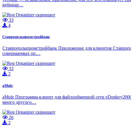
вебинар…
33
4
Ставропольпромстройбанк
Ставропольпромстройбанк Приложение для клиентов Ставрополь
совершаемых оп…
33
2
aMule
aMule Программа-клиент для файлообменной сети eDonkey2000.
много другого…
26
2