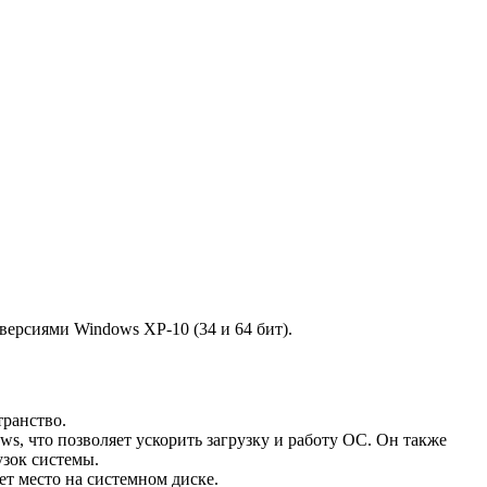
версиями Windows ХР-10 (34 и 64 бит).
транство.
s, что позволяет ускорить загрузку и работу ОС. Он также
узок системы.
т место на системном диске.