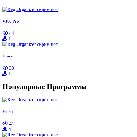
V380 Pro
44
1
Eraser
33
1
Популярные Программы
Eloelo
41
4