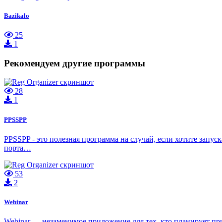
Bazikalo
25
1
Рекомендуем другие программы
28
1
PPSSPP
PPSSPP - это полезная программа на случай, если хотите запус
порта…
53
2
Webinar
Webinar — незаменимое приложение для тех, кто планирует пр