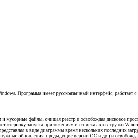
Windows. Программа имеет русскоязычный интерфейс, работает с 
 и мусорные файлы, очищая реестр и освобождая дисковое прос
ет отсрочку запуска приложениям из списка автозагрузки Window
представляя в виде диаграммы время нескольких последних загр
ужные обновления, предыдущие версии ОС и др.) и освобождае