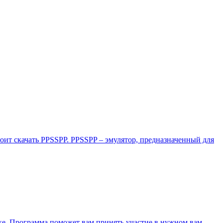
стоит скачать PPSSPP. PPSSPP – эмулятор, предназначенный для
ке. Программа поможет вам принять участие в нужном вам