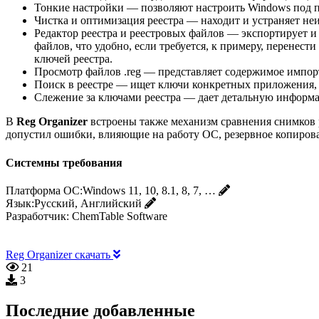
Тонкие настройки — позволяют настроить Windows под п
Чистка и оптимизация реестра — находит и устраняет не
Редактор реестра и реестровых файлов — экспортирует и 
файлов, что удобно, если требуется, к примеру, перенес
ключей реестра.
Просмотр файлов .reg — представляет содержимое импорт
Поиск в реестре — ищет ключи конкретных приложения, п
Слежение за ключами реестра — дает детальную информац
В
Reg Organizer
встроены также механизм сравнения снимков р
допустил ошибки, влияющие на работу ОС, резервное копирова
Системны требования
Платформа ОС:
Windows 11, 10, 8.1, 8, 7, …
Язык:
Русский, Английский
Разработчик:
ChemTable Software
Reg Organizer скачать
21
3
Последние добавленные